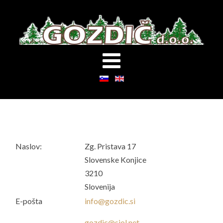
Naslov:
Zg. Pristava 17
Slovenske Konjice
3210
Slovenija
E-pošta
info@gozdic.si
gozdic@siol.net